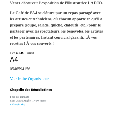
Venez découvrir l’exposition de l’illustratrice LADJO.
Le Café de l’A4 se clôture par un repas partagé avec
les artistes et techniciens, où chacun apporte ce qu’il a
préparé (soupe, salade, quiche, clafoutis, etc.) pour le
partager avec les spectateurs, les bénévoles, les artistes
et les partenaires. Instant convivial garanti…À vos
recettes ! À vos couverts !
12€ à 23€
Tarif B
A4
0546594156
Voir le site Organisateur
Chapelle des Bénédictines
1 rue des remparts
Saint Jean d'Angély
,
17400
France
+ Google Map