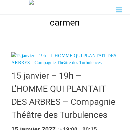
Aller
A4 Spectacle Vivant
au
contenu
carmen
principal
15 janvier – 19h –
L’HOMME QUI PLANTAIT
DES ARBRES – Compagnie
Théâtre des Turbulences
15 janvier 2027
19:00
20:15
@
–