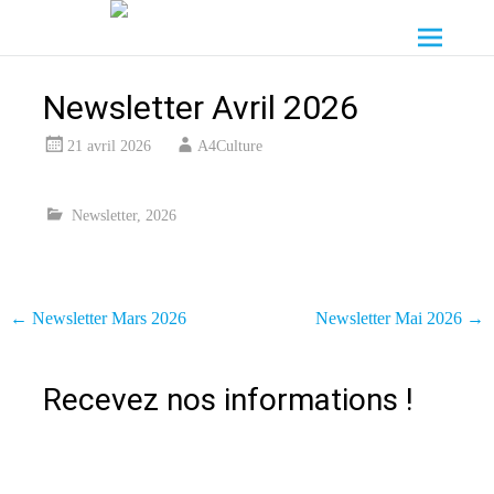
Aller
A4 Spectacle Vivant
au
contenu
principal
Newsletter Avril 2026
21 avril 2026
A4Culture
Newsletter
,
2026
Navigation
←
Newsletter Mars 2026
Newsletter Mai 2026
→
de
l'article
Recevez nos informations !