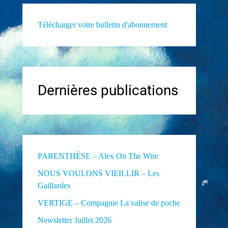
Télécharger votre bulletin d'abonnement
Dernières publications
PARENTHÈSE – Alex On The Wire
NOUS VOULONS VIEILLIR – Les
Gaillardes
VERTIGE – Compagnie La valise de poche
Newsletter Juillet 2026