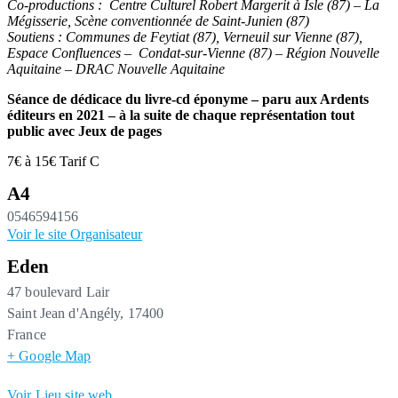
Co-productions : Centre Culturel Robert Margerit à Isle (87) – La
Mégisserie, Scène conventionnée de Saint-Junien (87)
Soutiens : Communes de Feytiat (87), Verneuil sur Vienne (87),
Espace Confluences – Condat-sur-Vienne (87) – Région Nouvelle
Aquitaine – DRAC Nouvelle Aquitaine
Séance de dédicace du livre-cd éponyme – paru aux Ardents
éditeurs en 2021 – à la suite de chaque représentation tout
public avec Jeux de pages
7€ à 15€
Tarif C
A4
0546594156
Voir le site Organisateur
Eden
47 boulevard Lair
Saint Jean d'Angély
,
17400
France
+ Google Map
Voir Lieu site web