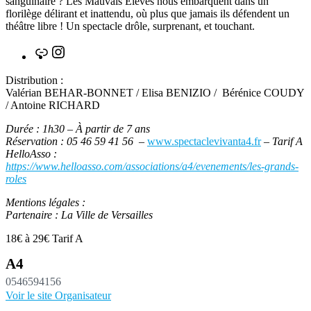
sanguinaire ? Les Mauvais Élèves nous embarquent dans un
florilège délirant et inattendu, où plus que jamais ils défendent un
théâtre libre ! Un spectacle drôle, surprenant, et touchant.
Lien
Instagram
Distribution :
Valérian BEHAR-BONNET / Elisa BENIZIO / Bérénice COUDY
/ Antoine RICHARD
Durée : 1h30 – À partir de 7 ans
Réservation : 05 46 59 41 56 –
www.spectaclevivanta4.fr
– Tarif A
HelloAsso :
https://www.helloasso.com/associations/a4/evenements/les-grands-
roles
Mentions légales :
Partenaire : La Ville de Versailles
18€ à 29€
Tarif A
A4
0546594156
Voir le site Organisateur