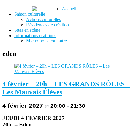
Aller
Accueil
Culture en Vals de Saintonge
au
Saison culturelle
A4 Spectacle Vivant
contenu
Actions culturelles
principal
Résidences de création
Sites en scène
Informations pratiques
Mieux nous connaître
eden
4 février – 20h – LES GRANDS RÔLES –
Les Mauvais Élèves
4 février 2027
20:00
21:30
@
–
JEUDI 4 FÉVRIER 2027
20h – Eden