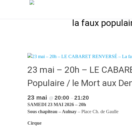
Aller
A4 Spectacle 
au
contenu
la faux populai
principal
23 mai – 20h – LE CABAR
Populaire / le Mort aux De
23 mai
20:00
21:20
@
–
SAMEDI 23 MAI 2026 – 20h
Sous chapiteau – Aulnay
– Place Ch. de Gaulle
Cirque