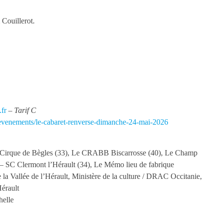
Couillerot.
fr
– Tarif C
/evenements/le-cabaret-renverse-dimanche-24-mai-2026
é Cirque de Bègles (33), Le CRABB Biscarrosse (40), Le Champ
 – SC Clermont l’Hérault (34), Le Mémo lieu de fabrique
a Vallée de l’Hérault, Ministère de la culture / DRAC Occitanie,
Hérault
helle