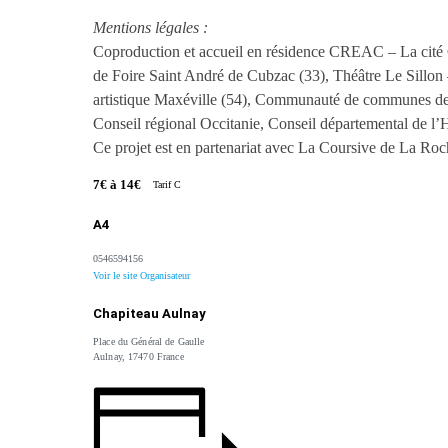
Mentions légales :
Coproduction et accueil en résidence CREAC – La cit
de Foire Saint André de Cubzac (33), Théâtre Le Sillon
artistique Maxéville (54), Communauté de communes de l
Conseil régional Occitanie, Conseil départemental de l’
Ce projet est en partenariat avec La Coursive de La Roc
7€ à 14€
Tarif C
A4
0546594156
Voir le site Organisateur
Chapiteau Aulnay
Place du Général de Gaulle
Aulnay
,
17470
France