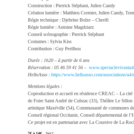
Construction : Pierrick Stéphant, Julien Candy
Création lumière : Matthieu Cormier, Julien Candy, Tom 
Régie technique : Djebrine Bolze – Cherifi
Régie lumière : Antoine Magdziarz
Conseil scénographie : Pierrick Stéphant
Costumes : Sylvia Kiss
Contribution : Guy Perilhou
Durée : 1h20 – à partir de 6 ans
Réservation : 05 46 59 41 56 –
www.spectaclevivanta4.
HelloAsso :
https://www.helloasso.com/associations/a4
Mentions légales :
Coproduction et accueil en résidence CREAC – La cit
de Foire Saint André de Cubzac (33), Théâtre Le Sillon
artistique Maxéville (54), Communauté de communes de l
Conseil régional Occitanie, Conseil départemental de l’
Ce projet est en partenariat avec La Coursive de La Roc
7€ à 14€
Tarif C