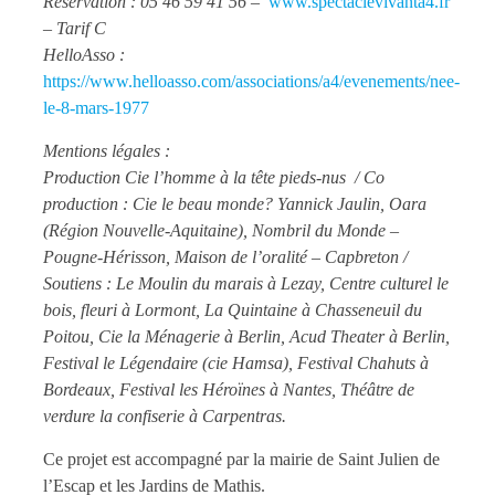
Réservation : 05 46 59 41 56 –
www.spectaclevivanta4.fr
– Tarif C
HelloAsso :
https://www.helloasso.com/associations/a4/evenements/nee-
le-8-mars-1977
Mentions légales :
Production Cie l’homme à la tête pieds-nus / Co
production : Cie le beau monde? Yannick Jaulin, Oara
(Région Nouvelle-Aquitaine), Nombril du Monde –
Pougne-Hérisson, Maison de l’oralité – Capbreton /
Soutiens : Le Moulin du marais à Lezay, Centre culturel le
bois, fleuri à Lormont, La Quintaine à Chasseneuil du
Poitou, Cie la Ménagerie à Berlin, Acud Theater à Berlin,
Festival le Légendaire (cie Hamsa), Festival Chahuts à
Bordeaux, Festival les Héroïnes à Nantes, Théâtre de
verdure la confiserie à Carpentras.
Ce projet est accompagné par la mairie de Saint Julien de
l’Escap et les Jardins de Mathis.