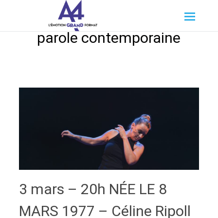
Aller
A4 Spectacle Vivant
au
contenu
parole contemporaine
principal
3 mars – 20h NÉE LE 8
MARS 1977 – Céline Ripoll