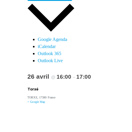
Google Agenda
iCalendar
Outlook 365
Outlook Live
26 avril
16:00
17:00
@
–
Torxé
TORXE
,
17380
France
+ Google Map