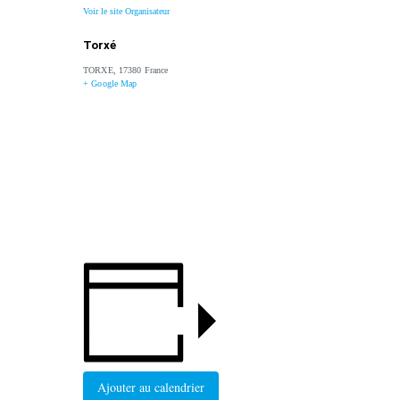
Voir le site Organisateur
Torxé
TORXE
,
17380
France
+ Google Map
Ajouter au calendrier