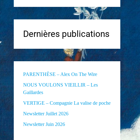
Dernières publications
PARENTHÈSE – Alex On The Wire
NOUS VOULONS VIEILLIR – Les
Gaillardes
VERTIGE – Compagnie La valise de poche
Newsletter Juillet 2026
Newsletter Juin 2026