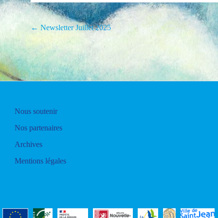
Navigation
←
Newsletter Juillet 2025
de
l'article
Nous soutenir
Nos partenaires
Archives
Mentions légales