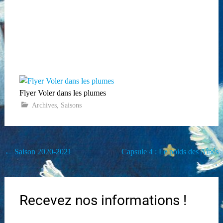
Flyer Voler dans les plumes
Archives
,
Saisons
Navigation
←
Saison 2020-2021
Capsule 4 : Le poids des Aînés
→
de
l'article
Recevez nos informations !