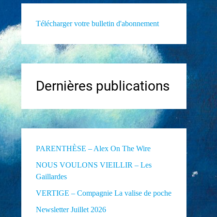
Télécharger votre bulletin d'abonnement
Dernières publications
PARENTHÈSE – Alex On The Wire
NOUS VOULONS VIEILLIR – Les
Gaillardes
VERTIGE – Compagnie La valise de poche
Newsletter Juillet 2026