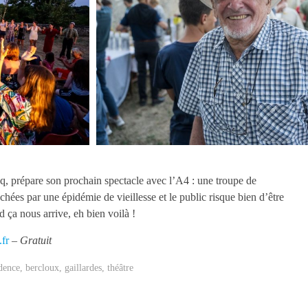
q, prépare son prochain spectacle avec l’A4 : une troupe de
uchées par une épidémie de vieillesse et le public risque bien d’être
 ça nous arrive, eh bien voilà !
fr
– Gratuit
idence
,
bercloux
,
gaillardes
,
théâtre