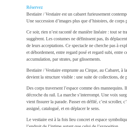
Réservez
Bestiaire / Vestiaire est un cabaret furieusement contemp
Une succession d’images plus que d’histoires, de corps p
Ce soir, rien n’est raconté de manière linéaire : tout se tr
suggèrent. Les costumes ne définissent pas, ils déplacent.
de leurs acceptations. Ce spectacle ne cherche pas à expl
et débordement, entre regard posé et regard subi, entre c
accumulation, par strates, par glissements.
Bestiaire / Vestiaire emprunte au Cirque, au Cabaret, à 
devient la structure visible : une suite de collections, de 
Des corps traversent l’espace comme des mannequins. Ils
décroche du rail. La marche s’interrompt. Une voix surgi
vient fissurer la parade. Passer en défilé, c’est scroller, c
assigné, catalogué, et en déplacer le sens.
Le vestiaire est à la fois lieu concret et espace symboli
l’endroit de l’intime autant que celui de l’exposition.