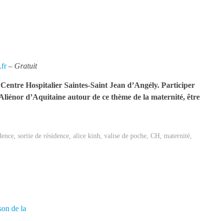
fr
– Gratuit
e Centre Hospitalier Saintes-Saint Jean d’Angély. Participer
e Aliénor d’Aquitaine autour de ce thème de la maternité, être
dence
,
sortie de résidence
,
alice kinh
,
valise de poche
,
CH
,
maternité
,