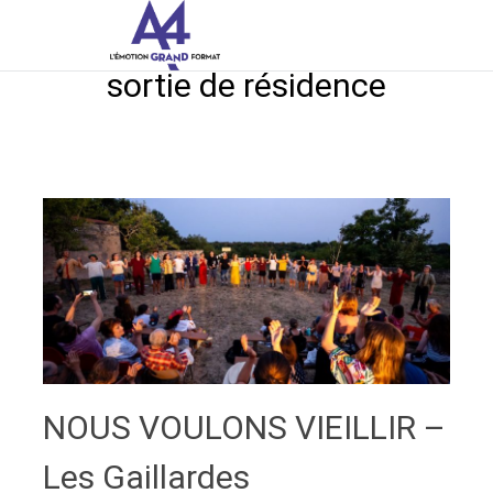
Aller
A4 Spectacle Vivant
au
contenu
sortie de résidence
principal
NOUS VOULONS VIEILLIR –
Les Gaillardes